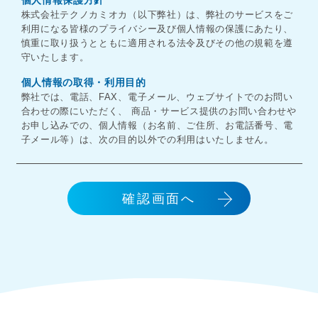
株式会社テクノカミオカ（以下弊社）は、弊社のサービスをご
利用になる皆様のプライバシー及び個人情報の保護にあたり、
慎重に取り扱うとともに適用される法令及びその他の規範を遵
守いたします。
個人情報の取得・利用目的
弊社では、電話、FAX、電子メール、ウェブサイトでのお問い
合わせの際にいただく、 商品・サービス提供のお問い合わせや
お申し込みでの、個人情報（お名前、ご住所、お電話番号、電
子メール等）は、次の目的以外での利用はいたしません。
お客様に確実に対応し、商品をお届けするため
ユーザーサポートや弊社からのお知らせをお届けするた
め
確認画面へ
サービス向上のためのアンケートやダイレクトメールな
ど、お客様へ有用と思われるご案内をお届けするため
個人情報の提供
弊社では、お客様からご提供いただいた個人情報は、お客様ご
本人の同意なく、第三者に対して個人情報を開示することはい
たしません。ただし、法令等により個人情報の開示が要求され
た場合、当該官公署に限り開示します。